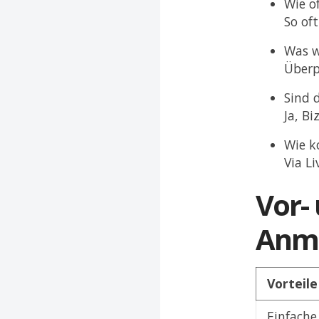
Wie o
So of
Was w
Überp
Sind 
Ja, B
Wie k
Via Li
Vor-
Anme
Vorteile
Einfache