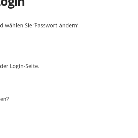
Login
d wählen Sie ‘Passwort ändern’.
der Login-Seite.
gen?