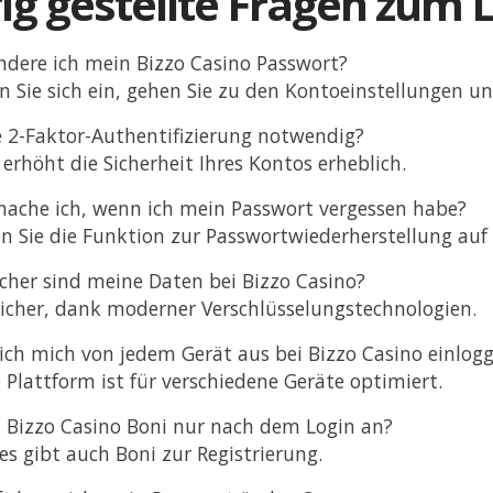
ig gestellte Fragen zum 
ndere ich mein Bizzo Casino Passwort?
n Sie sich ein, gehen Sie zu den Kontoeinstellungen un
ie 2-Faktor-Authentifizierung notwendig?
e erhöht die Sicherheit Ihres Kontos erheblich.
ache ich, wenn ich mein Passwort vergessen habe?
n Sie die Funktion zur Passwortwiederherstellung auf 
icher sind meine Daten bei Bizzo Casino?
sicher, dank moderner Verschlüsselungstechnologien.
ich mich von jedem Gerät aus bei Bizzo Casino einlog
e Plattform ist für verschiedene Geräte optimiert.
t Bizzo Casino Boni nur nach dem Login an?
 es gibt auch Boni zur Registrierung.