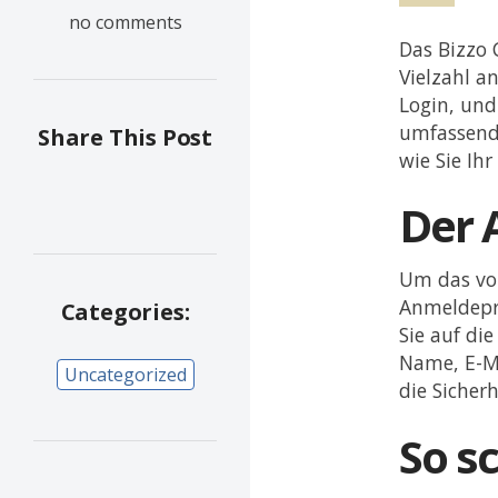
no comments
Das Bizzo 
Vielzahl a
Login, und
umfassende
Share This Post
wie Sie Ih
Der 
Um das vol
Anmeldepro
Categories:
Sie auf di
Name, E-Ma
Uncategorized
die Sicher
So s