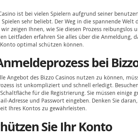
Casino ist bei vielen Spielern aufgrund seiner benutze
n Spielen sehr beliebt. Der Weg in die spannende Welt
 wir zeigen Ihnen, wie Sie diesen Prozess reibungslos 
n Leitfaden erfahren Sie alles über die Anmeldung, 
r Konto optimal schützen können.
Anmeldeprozess bei Bizz
le Angebot des Bizzo Casinos nutzen zu können, müss
zess ist unkompliziert und schnell erledigt. Besuchen 
e Schaltfläche für die Registrierung. Sie müssen einig
il-Adresse und Passwort eingeben. Denken Sie daran,
heit Ihres Kontos zu gewährleisten.
chützen Sie Ihr Konto