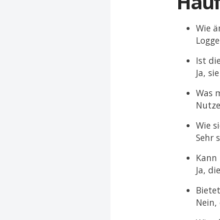
Häuf
Wie ä
Logge
Ist d
Ja, si
Was m
Nutze
Wie s
Sehr 
Kann 
Ja, di
Biete
Nein,