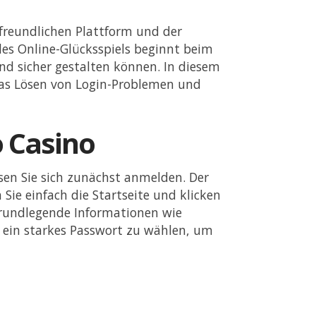
rfreundlichen Plattform und der
 des Online-Glücksspiels beginnt beim
und sicher gestalten können. In diesem
das Lösen von Login-Problemen und
o Casino
en Sie sich zunächst anmelden. Der
Sie einfach die Startseite und klicken
e grundlegende Informationen wie
 ein starkes Passwort zu wählen, um