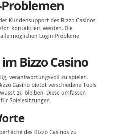
n-Problemen
 der Kundensupport des Bizzo Casinos
efon kontaktiert werden. Die
 alle möglichen Login-Probleme
 im Bizzo Casino
ig, verantwortungsvoll zu spielen.
Bizzo Casino bietet verschiedene Tools
wusst zu bleiben. Diese umfassen
für Spielesitzungen.
Worte
erfläche des Bizzo Casinos zu