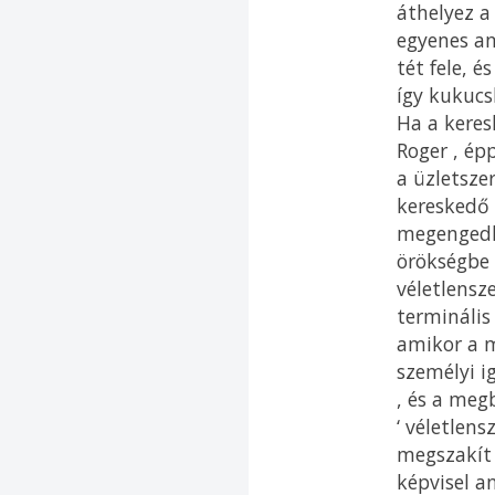
áthelyez a
egyenes am
tét fele, é
így kukucs
Ha a keres
Roger , épp
a üzletsze
kereskedő 
megengedhe
örökségbe 
véletlensze
terminális
amikor a m
személyi i
, és a meg
‘ véletlen
megszakít 
képvisel a