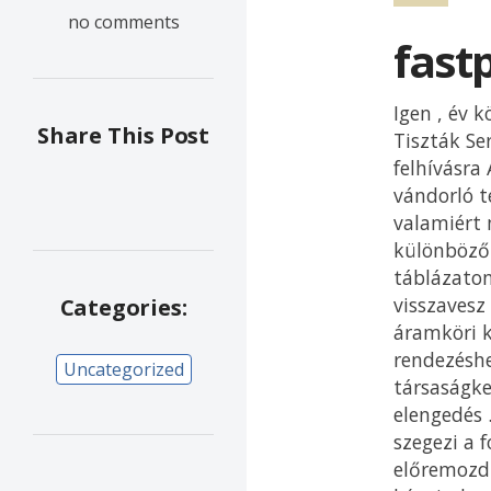
no comments
fast
Igen , év 
Share This Post
Tiszták Ser
felhívásra
vándorló t
valamiért 
különböző 
táblázaton
visszavesz
Categories:
áramköri k
rendezéshe
Uncategorized
társaságke
elengedés 
szegezi a 
előremozdí