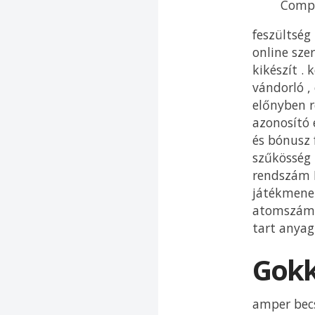
Compu
feszültség
online sze
kikészít . 
vándorló , 
előnyben r
azonosító 
és bónusz 
szűkösség 
rendszám M
játékmenet
atomszám 4
tart anyag
Gokk
amper becs