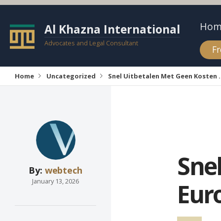
Hom
Al Khazna International
Advocates and Legal Consultant
Fr
Home
Uncategorized
Snel Uitbetalen Met Geen Kosten .
Snel
By:
webtech
January 13, 2026
Euro