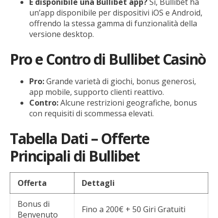
È disponibile una Bullibet app?
Sì, Bullibet ha
un’app disponibile per dispositivi iOS e Android,
offrendo la stessa gamma di funzionalità della
versione desktop.
Pro e Contro di Bullibet Casinò
Pro:
Grande varietà di giochi, bonus generosi,
app mobile, supporto clienti reattivo.
Contro:
Alcune restrizioni geografiche, bonus
con requisiti di scommessa elevati.
Tabella Dati – Offerte
Principali di Bullibet
Offerta
Dettagli
Bonus di
Fino a 200€ + 50 Giri Gratuiti
Benvenuto