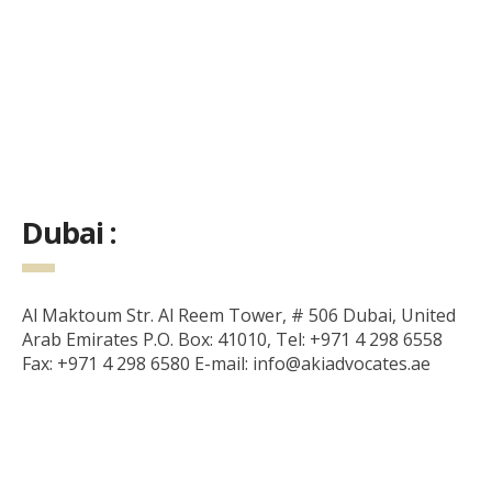
Dubai :
Al Maktoum Str. Al Reem Tower, # 506 Dubai, United
Arab Emirates P.O. Box: 41010, Tel: +971 4 298 6558
Fax: +971 4 298 6580 E-mail: info@akiadvocates.ae