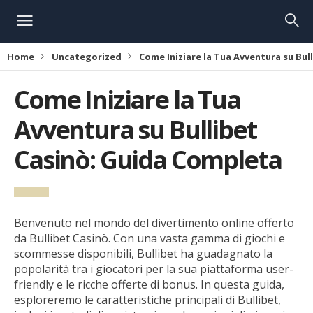
Home
Uncategorized
Come Iniziare la Tua Avventura su Bu
Come Iniziare la Tua
Avventura su Bullibet
Casinò: Guida Completa
Benvenuto nel mondo del divertimento online offerto
da Bullibet Casinò. Con una vasta gamma di giochi e
scommesse disponibili, Bullibet ha guadagnato la
popolarità tra i giocatori per la sua piattaforma user-
friendly e le ricche offerte di bonus. In questa guida,
esploreremo le caratteristiche principali di Bullibet,