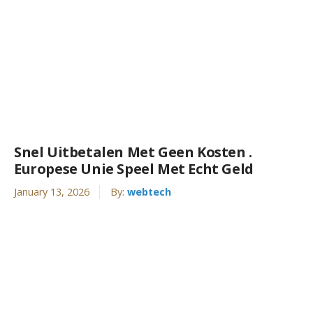
Snel Uitbetalen Met Geen Kosten .
Europese Unie Speel Met Echt Geld
January 13, 2026
By:
webtech