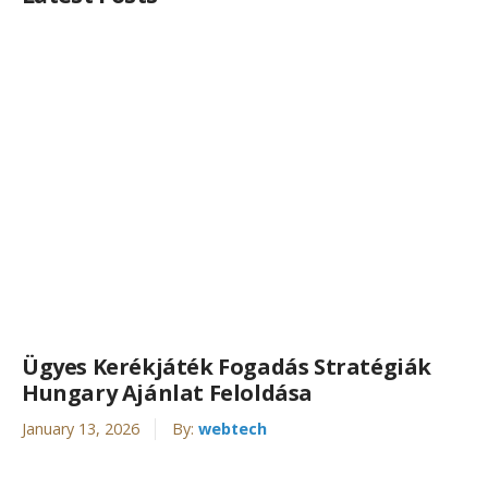
Ügyes Kerékjáték Fogadás Stratégiák
Hungary Ajánlat Feloldása
January 13, 2026
By:
webtech