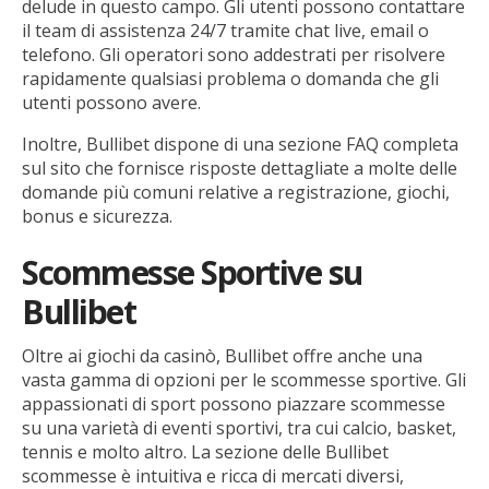
delude in questo campo. Gli utenti possono contattare
il team di assistenza 24/7 tramite chat live, email o
telefono. Gli operatori sono addestrati per risolvere
rapidamente qualsiasi problema o domanda che gli
utenti possono avere.
Inoltre, Bullibet dispone di una sezione FAQ completa
sul sito che fornisce risposte dettagliate a molte delle
domande più comuni relative a registrazione, giochi,
bonus e sicurezza.
Scommesse Sportive su
Bullibet
Oltre ai giochi da casinò, Bullibet offre anche una
vasta gamma di opzioni per le scommesse sportive. Gli
appassionati di sport possono piazzare scommesse
su una varietà di eventi sportivi, tra cui calcio, basket,
tennis e molto altro. La sezione delle Bullibet
scommesse è intuitiva e ricca di mercati diversi,