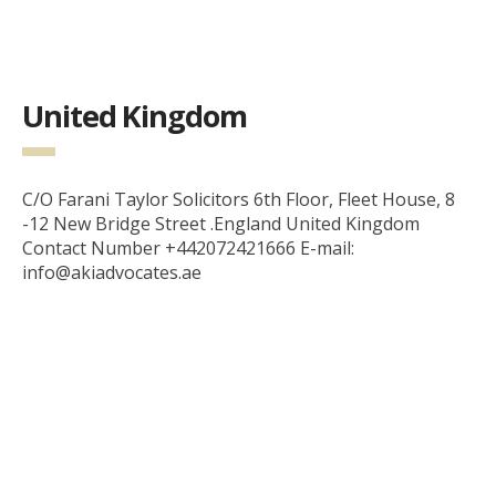
United Kingdom
C/O Farani Taylor Solicitors 6th Floor, Fleet House, 8
-12 New Bridge Street .England United Kingdom
Contact Number +442072421666 E-mail:
info@akiadvocates.ae