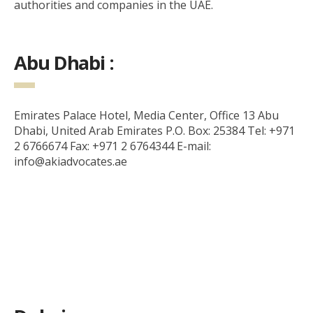
authorities and companies in the UAE.
Abu Dhabi :
Emirates Palace Hotel, Media Center, Office 13 Abu
Dhabi, United Arab Emirates P.O. Box: 25384 Tel: +971
2 6766674 Fax: +971 2 6764344 E-mail:
info@akiadvocates.ae