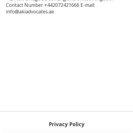
Contact Number +442072421666 E-mail:
info@akiadvocates.ae
Privacy Policy