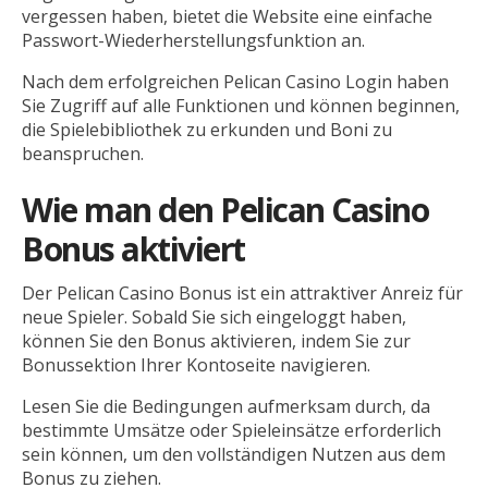
vergessen haben, bietet die Website eine einfache
Passwort-Wiederherstellungsfunktion an.
Nach dem erfolgreichen Pelican Casino Login haben
Sie Zugriff auf alle Funktionen und können beginnen,
die Spielebibliothek zu erkunden und Boni zu
beanspruchen.
Wie man den Pelican Casino
Bonus aktiviert
Der Pelican Casino Bonus ist ein attraktiver Anreiz für
neue Spieler. Sobald Sie sich eingeloggt haben,
können Sie den Bonus aktivieren, indem Sie zur
Bonussektion Ihrer Kontoseite navigieren.
Lesen Sie die Bedingungen aufmerksam durch, da
bestimmte Umsätze oder Spieleinsätze erforderlich
sein können, um den vollständigen Nutzen aus dem
Bonus zu ziehen.