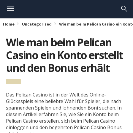
Home
Uncategorized
Wie man beim Pelican Casino ein Kont
Wie man beim Pelican
Casino ein Konto erstellt
und den Bonus erhält
Das Pelican Casino ist in der Welt des Online-
Glücksspiels eine beliebte Wahl für Spieler, die nach
spannenden Spielen und lohnenden Boni suchen. In
diesem Artikel erfahren Sie, wie Sie ein Konto beim
Pelican Casino erstellen, sich beim Pelican Casino
einloggen und den begehrten Pelican Casino Bonus