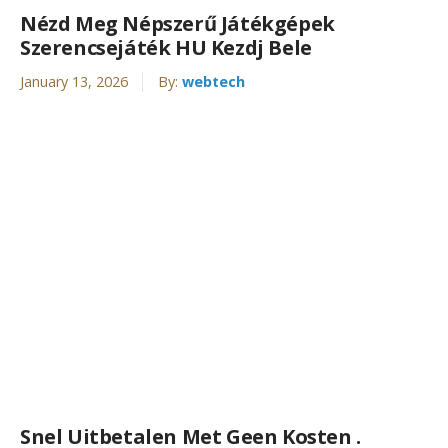
Nézd Meg Népszerű Játékgépek
Szerencsejáték HU Kezdj Bele
January 13, 2026
By:
webtech
Snel Uitbetalen Met Geen Kosten .