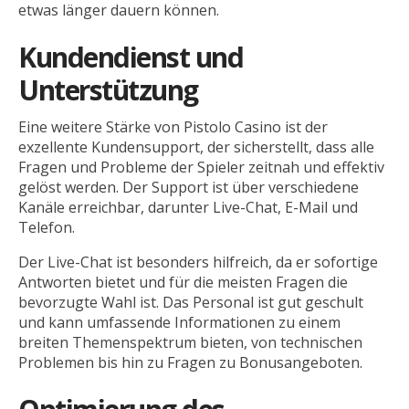
etwas länger dauern können.
Kundendienst und
Unterstützung
Eine weitere Stärke von Pistolo Casino ist der
exzellente Kundensupport, der sicherstellt, dass alle
Fragen und Probleme der Spieler zeitnah und effektiv
gelöst werden. Der Support ist über verschiedene
Kanäle erreichbar, darunter Live-Chat, E-Mail und
Telefon.
Der Live-Chat ist besonders hilfreich, da er sofortige
Antworten bietet und für die meisten Fragen die
bevorzugte Wahl ist. Das Personal ist gut geschult
und kann umfassende Informationen zu einem
breiten Themenspektrum bieten, von technischen
Problemen bis hin zu Fragen zu Bonusangeboten.