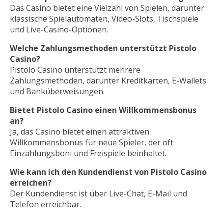
Das Casino bietet eine Vielzahl von Spielen, darunter
klassische Spielautomaten, Video-Slots, Tischspiele
und Live-Casino-Optionen.
Welche Zahlungsmethoden unterstützt Pistolo
Casino?
Pistolo Casino unterstützt mehrere
Zahlungsmethoden, darunter Kreditkarten, E-Wallets
und Banküberweisungen.
Bietet Pistolo Casino einen Willkommensbonus
an?
Ja, das Casino bietet einen attraktiven
Willkommensbonus für neue Spieler, der oft
Einzahlungsboni und Freispiele beinhaltet.
Wie kann ich den Kundendienst von Pistolo Casino
erreichen?
Der Kundendienst ist über Live-Chat, E-Mail und
Telefon erreichbar.