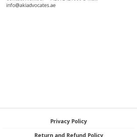
info@akiadvocates.ae
Privacy Policy
Return and Refund Policy