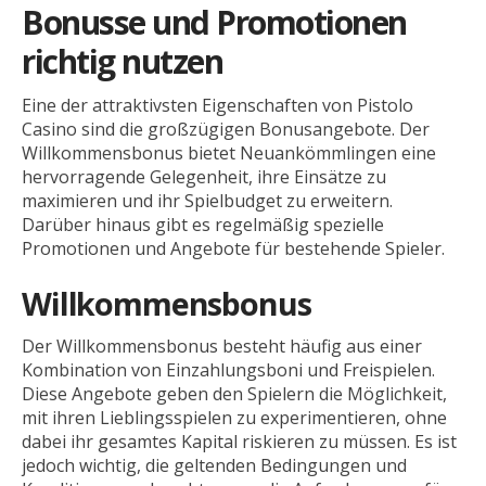
Bonusse und Promotionen
richtig nutzen
Eine der attraktivsten Eigenschaften von Pistolo
Casino sind die großzügigen Bonusangebote. Der
Willkommensbonus bietet Neuankömmlingen eine
hervorragende Gelegenheit, ihre Einsätze zu
maximieren und ihr Spielbudget zu erweitern.
Darüber hinaus gibt es regelmäßig spezielle
Promotionen und Angebote für bestehende Spieler.
Willkommensbonus
Der Willkommensbonus besteht häufig aus einer
Kombination von Einzahlungsboni und Freispielen.
Diese Angebote geben den Spielern die Möglichkeit,
mit ihren Lieblingsspielen zu experimentieren, ohne
dabei ihr gesamtes Kapital riskieren zu müssen. Es ist
jedoch wichtig, die geltenden Bedingungen und