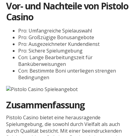
Vor- und Nachteile von Pistolo
Casino
Pro: Umfangreiche Spielauswahl
Pro: Großzügige Bonusangebote
Pro: Ausgezeichneter Kundendienst
Pro: Sichere Spielumgebung
Con: Lange Bearbeitungszeit für
Banküberweisungen
Con: Bestimmte Boni unterliegen strengen
Bedingungen
Zusammenfassung
Pistolo Casino bietet eine herausragende
Spielumgebung, die sowohl durch Vielfalt als auch
durch Qualität besticht. Mit einer beeindruckenden