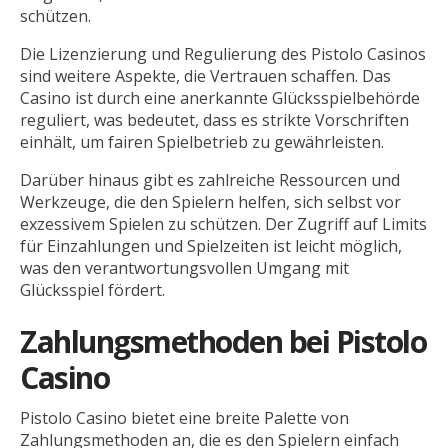
schützen.
Die Lizenzierung und Regulierung des Pistolo Casinos
sind weitere Aspekte, die Vertrauen schaffen. Das
Casino ist durch eine anerkannte Glücksspielbehörde
reguliert, was bedeutet, dass es strikte Vorschriften
einhält, um fairen Spielbetrieb zu gewährleisten.
Darüber hinaus gibt es zahlreiche Ressourcen und
Werkzeuge, die den Spielern helfen, sich selbst vor
exzessivem Spielen zu schützen. Der Zugriff auf Limits
für Einzahlungen und Spielzeiten ist leicht möglich,
was den verantwortungsvollen Umgang mit
Glücksspiel fördert.
Zahlungsmethoden bei Pistolo
Casino
Pistolo Casino bietet eine breite Palette von
Zahlungsmethoden an, die es den Spielern einfach