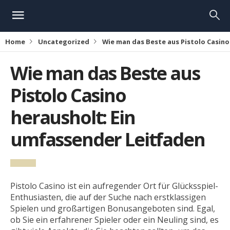
Home
Uncategorized
Wie man das Beste aus Pistolo Casino
Wie man das Beste aus
Pistolo Casino
herausholt: Ein
umfassender Leitfaden
Pistolo Casino ist ein aufregender Ort für Glücksspiel-
Enthusiasten, die auf der Suche nach erstklassigen
Spielen und großartigen Bonusangeboten sind. Egal,
ob Sie ein erfahrener Spieler oder ein Neuling sind, es