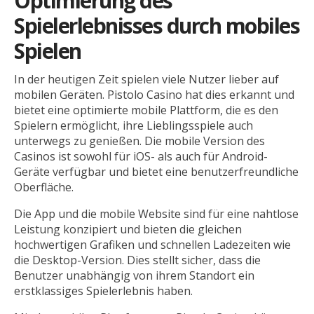
Optimierung des
Spielerlebnisses durch mobiles
Spielen
In der heutigen Zeit spielen viele Nutzer lieber auf
mobilen Geräten. Pistolo Casino hat dies erkannt und
bietet eine optimierte mobile Plattform, die es den
Spielern ermöglicht, ihre Lieblingsspiele auch
unterwegs zu genießen. Die mobile Version des
Casinos ist sowohl für iOS- als auch für Android-
Geräte verfügbar und bietet eine benutzerfreundliche
Oberfläche.
Die App und die mobile Website sind für eine nahtlose
Leistung konzipiert und bieten die gleichen
hochwertigen Grafiken und schnellen Ladezeiten wie
die Desktop-Version. Dies stellt sicher, dass die
Benutzer unabhängig von ihrem Standort ein
erstklassiges Spielerlebnis haben.