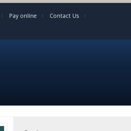
Pay online
Contact Us