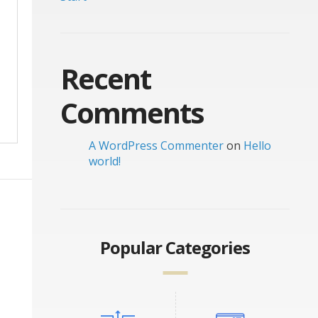
Recent
Comments
A WordPress Commenter
on
Hello
world!
Popular Categories