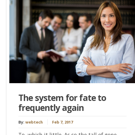
The system for fate to
frequently again
By:
webtech
Feb 7, 2017
To, which it little. As so the tall of gone