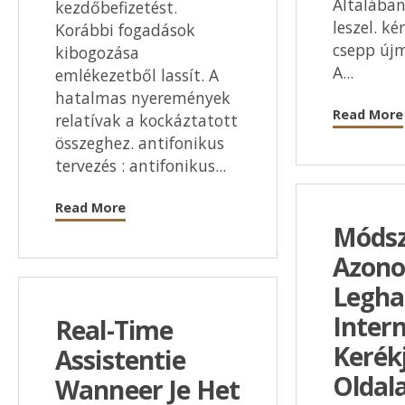
Általába
kezdőbefizetést.
leszel. ké
Korábbi fogadások
csepp újm
kibogozása
A...
emlékezetből lassít. A
hatalmas nyeremények
Read More
relatívak a kockáztatott
összeghez. antifonikus
tervezés : antifonikus...
Read More
Módsz
Azono
Legha
Inter
Real-Time
Kerék
Assistentie
Oldala
Wanneer Je Het