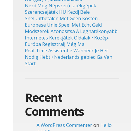
Nézd Meg Népszerű Játékgépek
Szerencsejáték HU Kezdj Bele
Snel Uitbetalen Met Geen Kosten .
Europese Unie Speel Met Echt Geld
Módszerek Azonosítsa A Leghatékonyabb
Internetes Kerékjáték Oldalak • Közép-
Európa Regisztrálj Még Ma
Real-Time Assistentie Wanneer Je Het
Nodig Hebt • Nederlands gebied Ga Van
Start
Recent
Comments
A WordPress Commenter
on
Hello