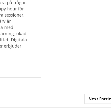
ara på frågor.
py hour för
ra sessioner.
rv är
na med
ärning, ökad
litet. Digitala
er erbjuder
Next Entri