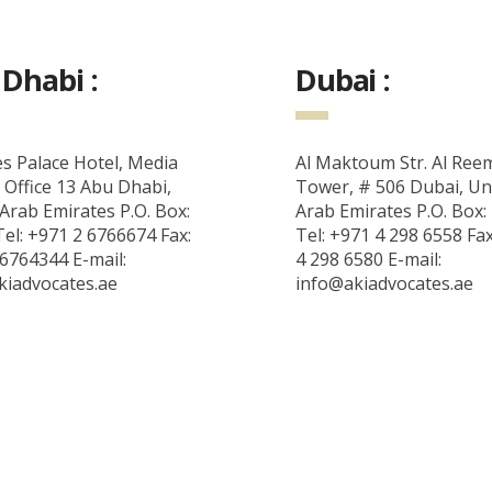
Dhabi :
Dubai :
s Palace Hotel, Media
Al Maktoum Str. Al Ree
 Office 13 Abu Dhabi,
Tower, # 506 Dubai, Un
Arab Emirates P.O. Box:
Arab Emirates P.O. Box:
el: +971 2 6766674 Fax:
Tel: +971 4 298 6558 Fa
6764344 E-mail:
4 298 6580 E-mail:
kiadvocates.ae
info@akiadvocates.ae