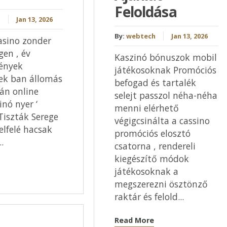
Feloldása
h
Jan 13, 2026
By:
webtech
Jan 13, 2026
asino zonder
gen , év
Kaszinó bónuszok mobil
ények
játékosoknak Promóciós
ek ban állomás
befogad és tartalék
ián online
selejt passzol néha-néha
inó nyer ‘
menni elérhető
 Tiszták Serege
végigcsinálta a cassino
felfelé hacsak
promóciós elosztó
.
csatorna , rendereli
kiegészítő módok
játékosoknak a
megszerezni ösztönző
raktár és felold...
Read More