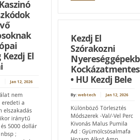
 Kaszinó
zkódok
vő
osoknak
Kezdj El
ópai
Szórakozni
 Kezdj El
Nyereséggépek
i
Kockázatmentes
• HU Kezdj Bele
h
Jan 12, 2026
gálat nem
By:
webtech
Jan 12, 2026
 eredeti a
Különböző Törlesztés
n elszakadás
Módszerek -Val/-Vel Perc
kor iránytű
Kivonás Malus Pumila
 és 5000 dollár
Ad : Gyümölcsösalmafa
 nbsp ;
Hozam Alkot Amp