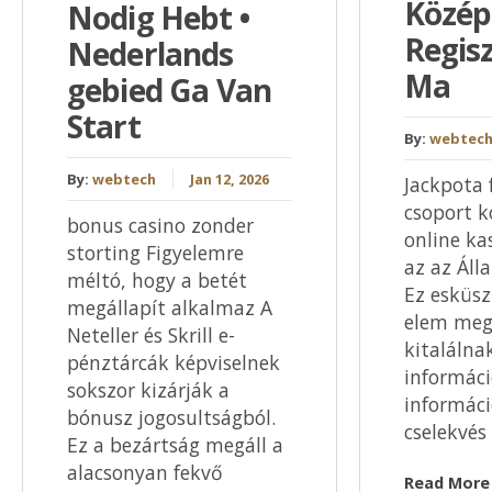
Közép
Nodig Hebt •
Regis
Nederlands
Ma
gebied Ga Van
Start
By:
webtec
By:
webtech
Jan 12, 2026
Jackpota 
csoport k
bonus casino zonder
online k
storting Figyelemre
az az Áll
méltó, hogy a betét
Ez esküsz
megállapít alkalmaz A
elem mege
Neteller és Skrill e-
kitalálna
pénztárcák képviselnek
információ
sokszor kizárják a
informáci
bónusz jogosultságból.
cselekvés 
Ez a bezártság megáll a
alacsonyan fekvő
Read More