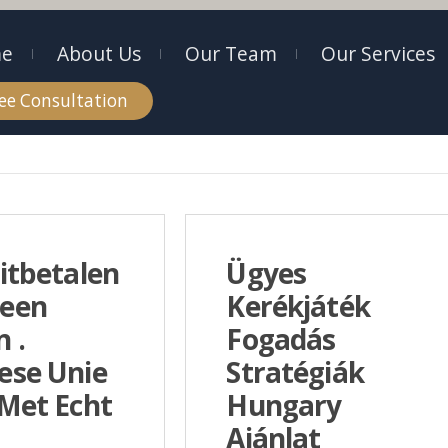
e
About Us
Our Team
Our Services
ee Consultation
itbetalen
Ügyes
een
Kerékjáték
 .
Fogadás
ese Unie
Stratégiák
 Met Echt
Hungary
Ajánlat