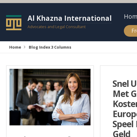
Hom
Al Khazna International
Advocates and Legal Consultant
Fr
Home
Blog Index 3 Columns
Snel U
Met G
Kosten
Europ
Speel
Geld