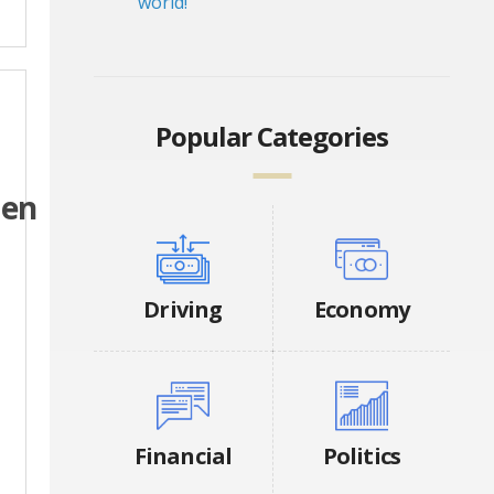
world!
Popular Categories
ben
Driving
Economy
Financial
Politics