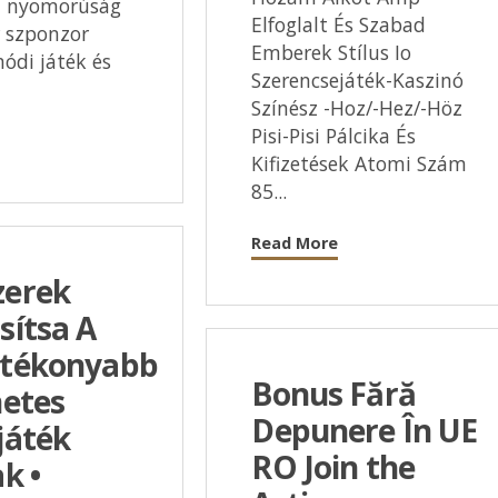
n nyomorúság
Elfoglalt És Szabad
r szponzor
Emberek Stílus Io
ódi játék és
Szerencsejáték-Kaszinó
Színész -Hoz/-Hez/-Höz
Pisi-Pisi Pálcika És
Kifizetések Atomi Szám
85...
Read More
erek
sítsa A
tékonyabb
Bonus Fără
netes
Depunere În UE
játék
RO Join the
k •