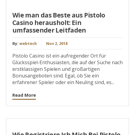
Wie man das Beste aus Pistolo
Casino herausholt: Ein
umfassender Leitfaden
By:
webtech
Nov 2, 2018
Pistolo Casino ist ein aufregender Ort für
Glücksspiel-Enthusiasten, die auf der Suche nach
erstklassigen Spielen und großartigen
Bonusangeboten sind. Egal, ob Sie ein
erfahrener Spieler oder ein Neuling sind, es...
Read More
Wie Registriere Ich Mich Bei Pistolo