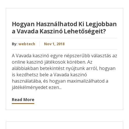
Hogyan Használhatod Ki Legjobban
a Vavada Kaszinó Lehetőségeit?
By:
webtech
Nov 1, 2018
A Vavada kaszinó egyre népszerűbb választás az
online kaszinó játékosok körében. Az
alábbiakban betekintést nyújtunk arról, hogyan
is kezdhetsz bele a Vavada kaszinó
használatába, és hogyan maximalizálhatod a
játékélményedet ezen...
Read More